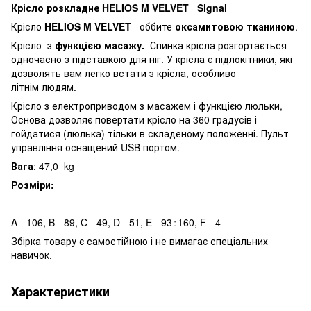
Крісло розкладне HELIOS M VELVET Signal
Крісло
HELIOS M VELVET
оббите
оксамитовою тканиною
.
Крісло
з
функцією масажу.
Спинка крісла розгортається
одночасно з підставкою для ніг. У крісла є підлокітники, які
дозволять вам легко встати з крісла, особливо
літнім людям.
Крісло з електроприводом з масажем і функцією люльки,
Основа дозволяє повертати крісло на 360 градусів і
гойдатися (люлька) тільки в складеному положенні. Пульт
управління оснащений USB портом.
Вага
: 47,0 kg
Розміри:
A - 106, B - 89, C - 49, D - 51, E - 93÷160, F - 4
Збірка товару є самостійною і не вимагає спеціальних
навичок.
Характеристики