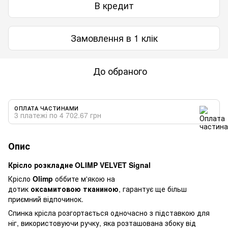
В кредит
Замовлення в 1 клік
До обраного
ОПЛАТА ЧАСТИНАМИ
3 платежі по 4 702.67 грн
Опис
Крісло розкладне OLIMP VELVET Signal
Крісло
Olimp
оббите м'якою на
дотик
оксамитовою тканиною
, гарантує ще більш
приємний відпочинок.
Спинка крісла розгортається одночасно з підставкою для
ніг, використовуючи ручку, яка розташована збоку від