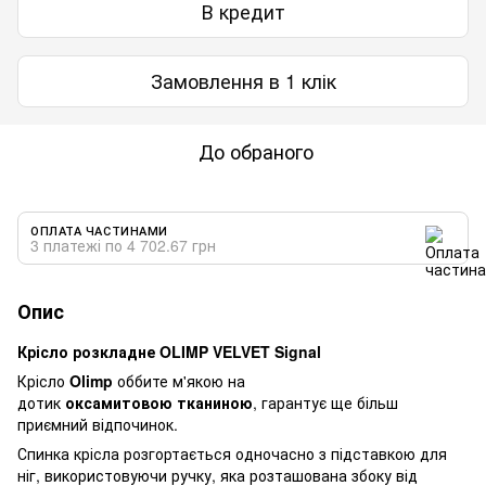
В кредит
Замовлення в 1 клік
До обраного
ОПЛАТА ЧАСТИНАМИ
3 платежі по 4 702.67 грн
Опис
Крісло розкладне OLIMP VELVET Signal
Крісло
Olimp
оббите м'якою на
дотик
оксамитовою тканиною
, гарантує ще більш
приємний відпочинок.
Спинка крісла розгортається одночасно з підставкою для
ніг, використовуючи ручку, яка розташована збоку від