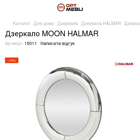
Каталог
Для дому
Дзеркала
Дзеркала HALMAR
Дзерк
Дзеркало MOON HALMAR
Артикул:
15011
Написати відгук
−10%