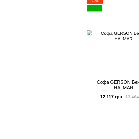
−10%
3
Софа GERSON Бе
HALMAR
12 117 грн
13 464