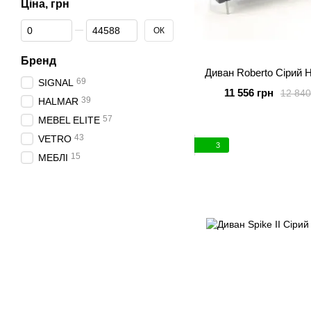
Ціна, грн
Від Ціна, грн
До Ціна, грн
ОК
Бренд
Диван Roberto Сірий
69
SIGNAL
11 556 грн
12 840
39
HALMAR
57
MEBEL ELITE
43
VETRO
3
15
МЕБЛІ