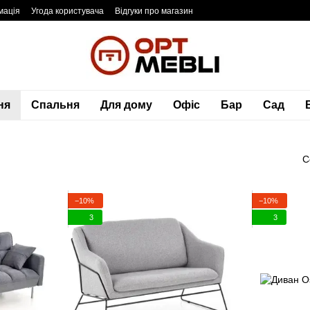
мація
Угода користувача
Відгуки про магазин
ня
Спальня
Для дому
Офіс
Бар
Сад
С
−10%
−10%
3
3