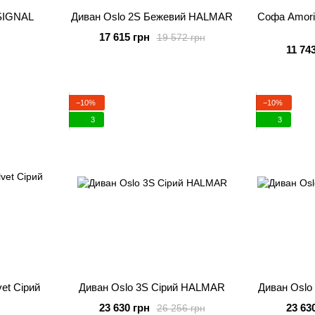
 SIGNAL
Диван Oslo 2S Бежевий HALMAR
Софа Amorinito XL Velvet Зелений
17 615 грн
19 572 грн
11 74
−10%
−10%
3
3
et Сірий
Диван Oslo 3S Сірий HALMAR
Диван Osl
23 630 грн
23 63
26 256 грн