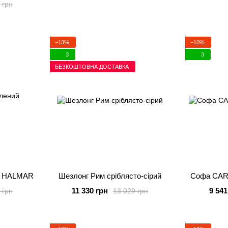
 грн
−13%
−10%
3
3
БЕЗКОШТОВНА ДОСТАВКА
й HALMAR
Шезлонг Рим сріблясто-сірий
Софа CAR
11 330 грн
9 541
 грн
13 029 грн