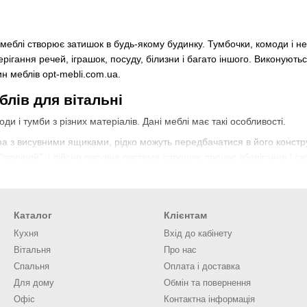
 меблі створює затишок в будь-якому будинку. Тумбочки, комоди і 
рігання речей, іграшок, посуду, білизни і багато іншого. Виконують
н меблів opt-mebli.com.ua.
лів для вітальні
и і тумби з різних матеріалів. Дані меблі має такі особливості.
 з висувними ящиками, рідко можуть передбачатися в його конструкц
"зручний", і дійсно висувна система спрощує процес зберігання і ск
пактні розміри, вона оснащується полками, дверцятами, іноді в ко
 спальні і зберігання різних дрібниць, бувають також габаритні виро
Каталог
Клієнтам
нкціональність
Кухня
Вхід до кабінету
ть купити тумбу або комод виникають питання перед покупкою. Щоб 
Вітальня
Про нас
Спальня
Оплата і доставка
льне місце. Щоб не захарастила невеликий простір краще вибирати к
Для дому
Обмін та повернення
е невисокий комод.
Офіс
Контактна інформація