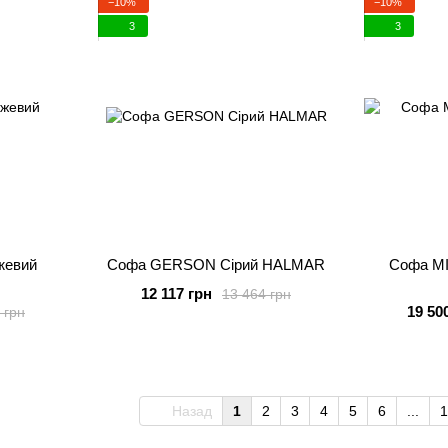
−10%
−10%
3
3
жевий
Софа GERSON Сірий HALMAR
Софа MI
12 117 грн
13 464 грн
19 50
 грн
Назад
1
2
3
4
5
6
...
1