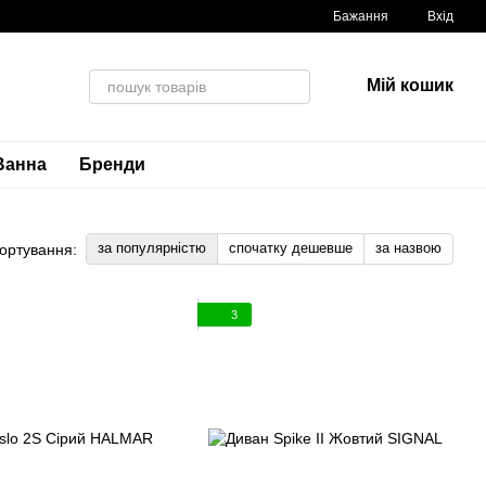
Бажання
Вхід
Мій кошик
Ванна
Бренди
за популярністю
спочатку дешевше
за назвою
ортування:
3