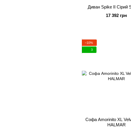
Диван Spike II Сірий
17 392 грн
−10%
3
Софа Amorinito XL Velv
HALMAR