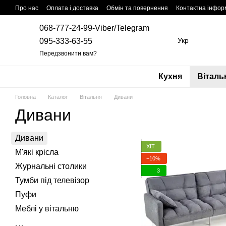
Перейти до основного контенту
Про нас
Оплата і доставка
Обмін та повернення
Контактна інфор
068-777-24-99-Viber/Telegram
Укр
095-333-63-55
Передзвонити вам?
Кухня
Віталь
Головна
Каталог
Вітальня
Дивани
Дивани
Дивани
ХІТ
М'які крісла
−10%
Журнальні столики
3
Тумби під телевізор
Пуфи
Меблі у вітальню