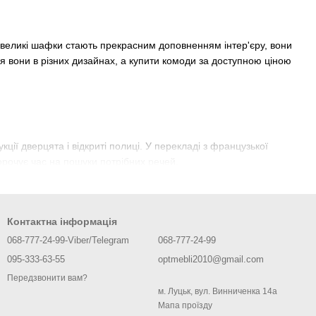
невеликі шафки стають прекрасним доповненням інтер'єру, вони
ся вони в різних дизайнах, а купити комоди за доступною ціною
ії дверцята і відкриті полиці. У перекладі з французької
орочує час на пошуки потрібних речей.
нструкції можуть передбачатися висувні ящики. Компактні
би, передбачені для зберігання постільної, одягу та іншого.
Контактна інформація
068-777-24-99-Viber/Telegram
068-777-24-99
зробити правильний вибір рекомендується врахувати наступні
095-333-63-55
optmebli2010@gmail.com
Передзвонити вам?
омпактні тумби або високі комоди, для просторої вітальні
м. Луцьк, вул. Винниченка 14а
Мапа проїзду