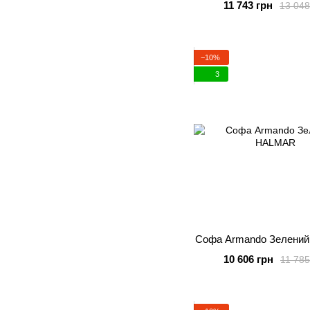
11 743 грн
13 048
−10%
3
Софа Armando Зелени
10 606 грн
11 785