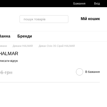
Бажання
Вхід
Мій кошик
Ванна
Бренди
ивани
Дивани HALMAR
Диван Oslo 3S Сірий HALMAR
й HALMAR
писати відгук
6 грн
В бажання