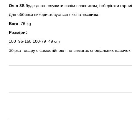
Oslo 3S
буде довго служити своїм власникам, і зберігати гарни
Для оббивки використовується якісна
тканина
.
Вага
: 76 kg
Розміри:
180
95-158
100-79
49 cm
Збірка товару є самостійною і не вимагає спеціальних навичок.