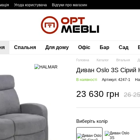
мація
Угода користувача
Відгуки про магазин
ня
Спальня
Для дому
Офіс
Бар
Сад
Головна
Каталог
Вітальня
Д
Диван Oslo 3S Сіри
В наявності
Артикул: 4247-1
На
23 630 грн
26 25
Виберіть колір