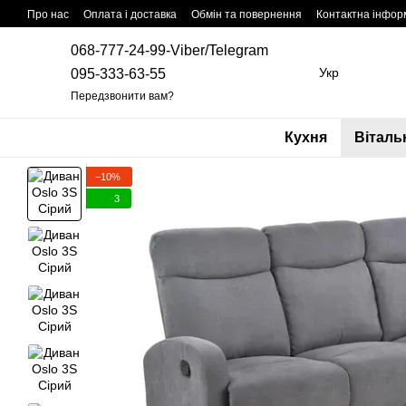
Перейти до основного контенту
Про нас
Оплата і доставка
Обмін та повернення
Контактна інфор
068-777-24-99-Viber/Telegram
Укр
095-333-63-55
Передзвонити вам?
Кухня
Віталь
−10%
3