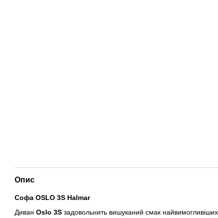
Опис
Софа OSLO 3S Halmar
Диван
Oslo 3S
задовольнить вишуканий смак найвимогливіших по