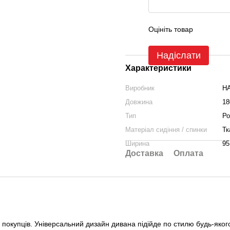
Оцініть товар
Надіслати
Характеристики
Виробник
H
Довжина
18
Тип
Ро
Матеріал сидіння / спинки
Тк
Ширина
95
Доставка
Оплата
купців. Універсальний дизайн дивана підійде по стилю будь-якого 