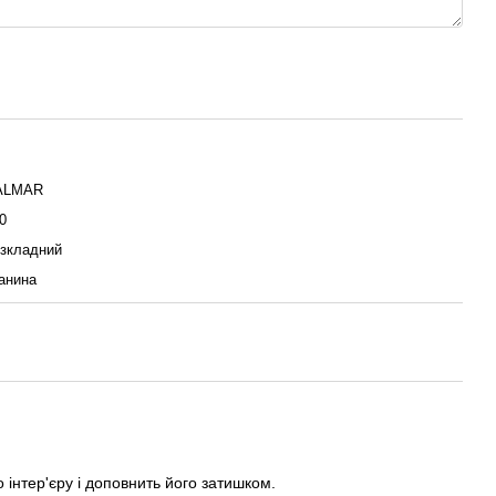
ALMAR
0
зкладний
анина
інтер'єру і доповнить його затишком.