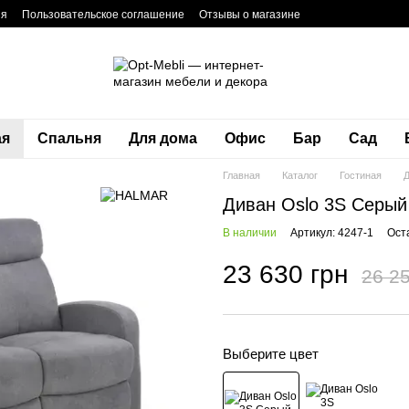
ия
Пользовательское соглашение
Отзывы о магазине
ая
Спальня
Для дома
Офис
Бар
Сад
Главная
Каталог
Гостиная
Диван Oslo 3S Серы
В наличии
Артикул: 4247-1
Ост
23 630 грн
26 25
Выберите цвет