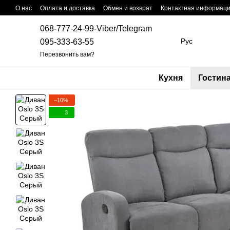
Перейти к основному контенту
О нас
Оплата и доставка
Обмен и возврат
Контактная информац
068-777-24-99-Viber/Telegram
Рус
095-333-63-55
Перезвонить вам?
Кухня
Гостин
−10%
3