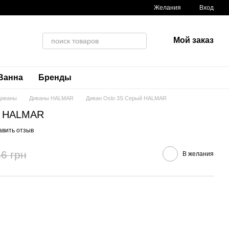
Желания
Вход
Мой заказ
Ванна
Бренды
Диваны
Диваны HALMAR
Диван Oslo 3S Серый HALMAR
й HALMAR
авить отзыв
6 грн
В желания