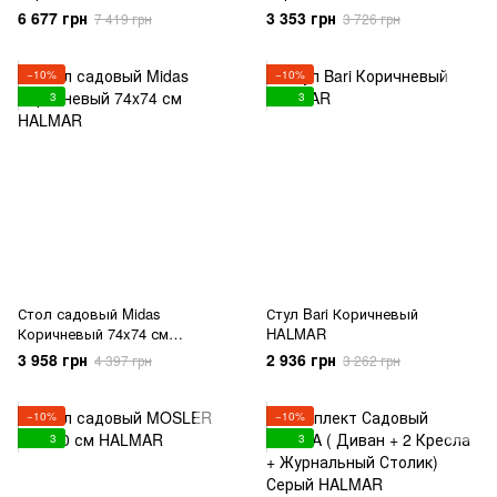
HALMAR
HALMAR
6 677 грн
3 353 грн
7 419 грн
3 726 грн
−10%
−10%
3
3
Стол садовый Midas
Стул Bari Коричневый
Коричневый 74x74 см
HALMAR
HALMAR
3 958 грн
2 936 грн
4 397 грн
3 262 грн
−10%
−10%
3
3