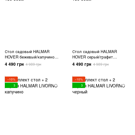
Стол садовый HALMAR
Стол садовый HALMAR
HOVER бежевый/капучино
HOVER серый/графит
150*90см
150*90см
4 490 грн
4 490 грн
4 989 грн
4 989 грн
−10%
−10%
3
3