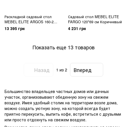
Раскладной садовый стол
Садовый стол MEBEL ELITE
MEBEL ELITE ARGOS 160-210
FARGO 120*69 см Коричневый
см Темно-серый
13 395 грн
4 231 грн
Показать еще 13 товаров
Назад
Вперед
1
из 2
Большинство владельцев частных домов или дачных
участок, организовывают обеденную зону на свежем
воздухе. Имея удобный столик на территории возле дома,
можно создать уютную зону, на которой всегда будет
приятно перекусить, выпить кофе, встретиться с друзьями
или просто отдохнуть на свежем воздухе.