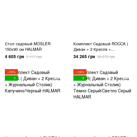
Стол садовый MOSLER
Комплект Садовый ROCCA (
150x90 см HALMAR
Диван + 2 Кресла +
Журнальный Столик) Серый
4 605 грн
34 265 грн
5 117 грн
38 072 грн
HALMAR
−10%
−10%
3
3