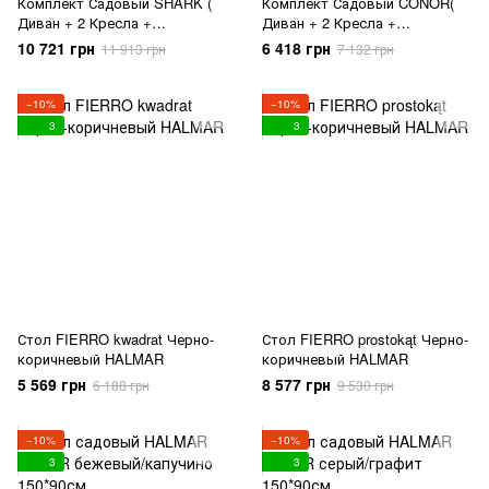
Комплект Садовый SHARK (
Комплект Садовый CONOR(
Диван + 2 Кресла +
Диван + 2 Кресла +
Журнальный Столик)
Журнальный Столик) Темно
10 721 грн
6 418 грн
11 913 грн
7 132 грн
Капучино/Черный HALMAR
Серый/Светло Серый HALMAR
−10%
−10%
3
3
Стол FIERRO kwadrat Черно-
Стол FIERRO prostokąt Черно-
коричневый HALMAR
коричневый HALMAR
5 569 грн
8 577 грн
6 188 грн
9 530 грн
−10%
−10%
3
3