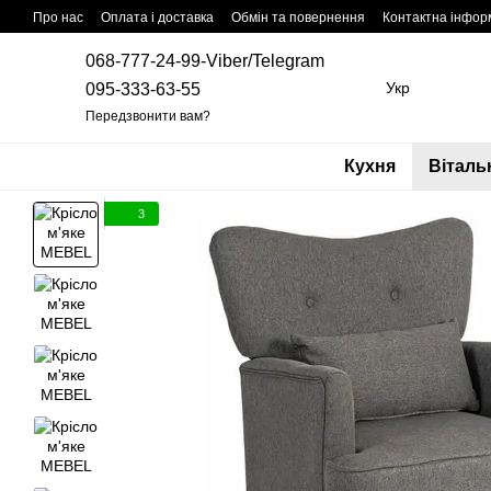
Перейти до основного контенту
Про нас
Оплата і доставка
Обмін та повернення
Контактна інфор
068-777-24-99-Viber/Telegram
Укр
095-333-63-55
Передзвонити вам?
Кухня
Віталь
3