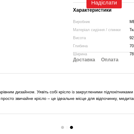
Надіслати
Характеристики
Виробник
M
Матеріал сидіння / спинки
Тк
Висота
92
Глибина
70
Ширина
78
Доставка
Оплата
рівним дизайном. Уявіть собі крісло із закругленими підлокітниками
 просто звичайне крісло – це ідеальне місце для відпочинку, медитац