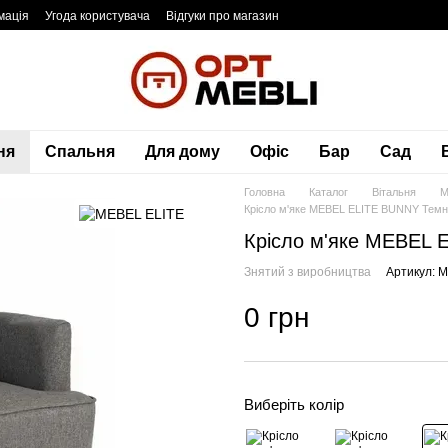
мація
Угода користувача
Відгуки про магазин
ня
Спальня
Для дому
Офіс
Бар
Сад
Головна
Каталог
Вітальня
М
Крісло м'яке MEBEL ELITE BUNNY Темн
Крісло м'яке MEBEL 
Знятий з виробництва
Артикул: 
0 грн
Виберіть колір