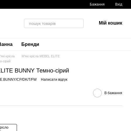
Бажання
Вхід
Мій кошик
Ванна
Бренди
'які крісла
М'які крісла MEBEL ELITE
о-сірий
ELITE BUNNY Темно-сірий
ME.BUNNY/CP/DK/T/FW
Написати відгук
В бажання