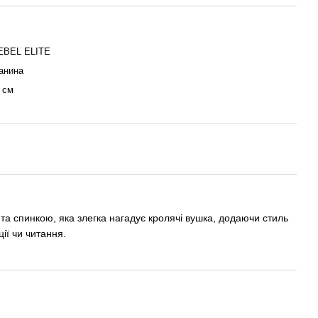
EBEL ELITE
анина
 см
 та спинкою, яка злегка нагадує кролячі вушка, додаючи стиль
ії чи читання.