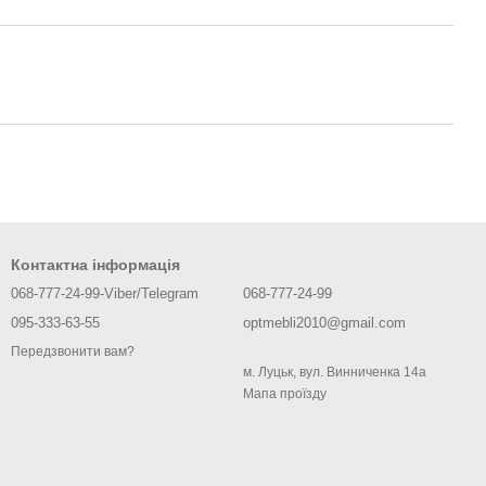
Контактна інформація
068-777-24-99-Viber/Telegram
068-777-24-99
095-333-63-55
optmebli2010@gmail.com
Передзвонити вам?
м. Луцьк, вул. Винниченка 14а
Мапа проїзду