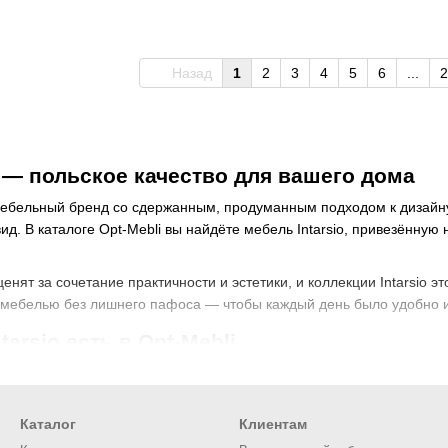
Назад
1
2
3
4
5
6
...
2
o — польское качество для вашего дома
 мебельный бренд со сдержанным, продуманным подходом к дизайну
ид. В каталоге Opt-Mebli вы найдёте мебель Intarsio, привезённу
нят за сочетание практичности и эстетики, и коллекции Intarsio э
 мебелью без лишнего пафоса — чтобы каждый день было удобно и
tarsio есть в Opt-Mebli
тывает предметы для разных комнат, поэтому мебель легко собрать
:
Каталог
Клиентам
ные столы разных размеров — от компактных до больших для семь