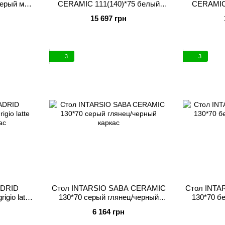
ерый мат/
CERAMIC 111(140)*75 белый
CERAMIC 
с
глянец/черный каркас
гляне
15 697 грн
3
3
ADRID
Стол INTARSIO SABA CERAMIC
Стол INTA
gio latte
130*70 серый глянец/черный
130*70 б
ас
каркас
6 164 грн