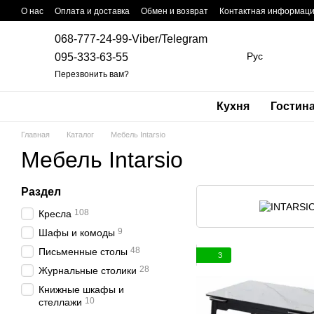
Перейти к основному контенту
О нас
Оплата и доставка
Обмен и возврат
Контактная информац
068-777-24-99-Viber/Telegram
Рус
095-333-63-55
Перезвонить вам?
Кухня
Гостин
Главная
Каталог
Мебель Intarsio
Мебель Intarsio
Раздел
108
Кресла
9
Шафы и комоды
48
Письменные столы
3
28
Журнальные столики
Книжные шкафы и
10
стеллажи