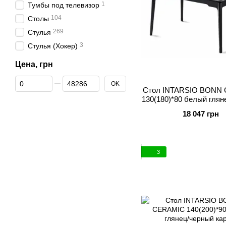
1
Тумбы под телевизор
104
Столы
269
Стулья
3
Стулья (Хокер)
Цена, грн
От Цена, грн
До Цена, грн
OK
Стол INTARSIO BONN
130(180)*80 белый глян
каркас
18 047 грн
3