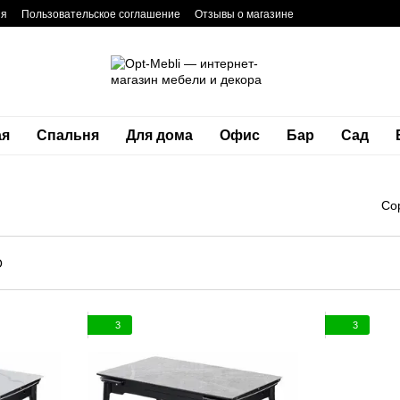
ия
Пользовательское соглашение
Отзывы о магазине
ая
Спальня
Для дома
Офис
Бар
Сад
Со
3
3