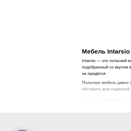
Мебель Intarsi
Intarsio — это польский
подобранный со вкусом в
не придётся.
Польскую мебель давно це
обставить дом надёжной
Какая мебель In
Ассортимент бренда охва
представлено в магазине
обеденные и журналь