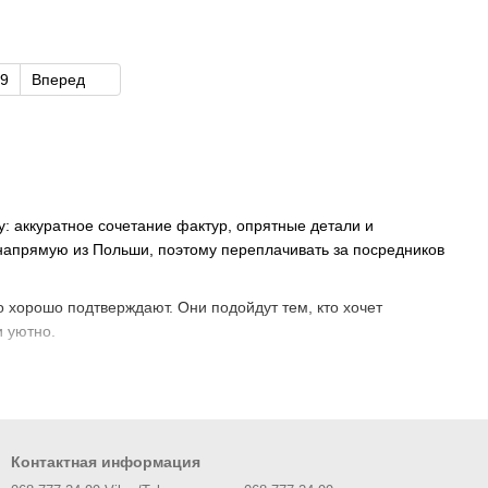
9
Вперед
: аккуратное сочетание фактур, опрятные детали и
ю напрямую из Польши, поэтому переплачивать за посредников
то хорошо подтверждают. Они подойдут тем, кто хочет
 уютно.
 в один согласованный комплект. Среди того, что
Контактная информация
и;