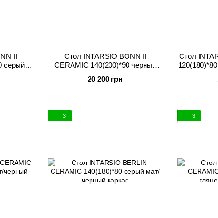
NN II
Стол INTARSIO BONN II
Стол INTA
0 серый
CERAMIC 140(200)*90 черный
120(180)*8
ркас
мат/черный каркас
20 200 грн
3
3