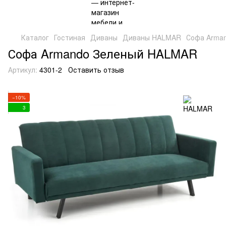
Каталог
Гостиная
Диваны
Диваны HALMAR
Софа Arma
Софа Armando Зеленый HALMAR
Артикул:
4301-2
Оставить отзыв
−10%
3