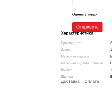
Оцените товар
Отправить
Характеристики
Производитель
Длина
1
Материал каркаса
М
Материал сиденья / спинки
В
Высота
1
Ширина
5
Доставка
Оплата