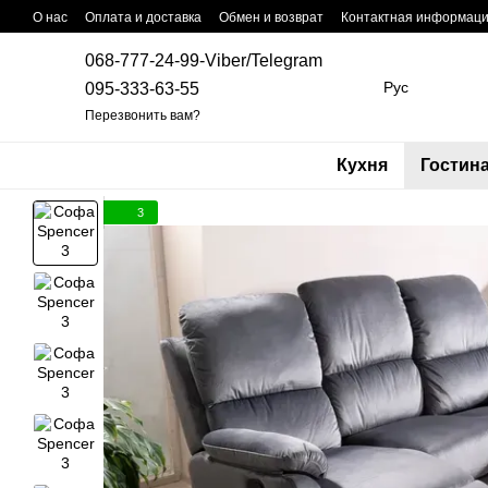
Перейти к основному контенту
О нас
Оплата и доставка
Обмен и возврат
Контактная информац
068-777-24-99-Viber/Telegram
Рус
095-333-63-55
Перезвонить вам?
Кухня
Гостин
3