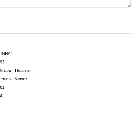
SIGNAL
93
еталл, Пластик
елюр - бархат
01
4