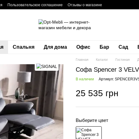
ия
Пользовательское соглашение
Отзывы о магазине
ая
Спальня
Для дома
Офис
Бар
Сад
Главная
Каталог
Гостиная
Софа Spencer 3 VEL
В наличии
Артикул: SPENCER3V
25 535 грн
Выберите цвет