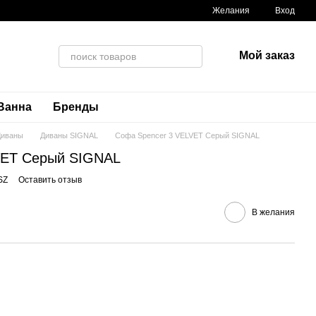
Желания
Вход
Мой заказ
Ванна
Бренды
Диваны
Диваны SIGNAL
Софа Spencer 3 VELVET Серый SIGNAL
VET Серый SIGNAL
SZ
Оставить отзыв
В желания