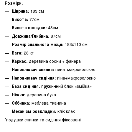
Розміри:
Ширина:
183 см
Висота:
77см
Висота посадки:
43см
Довжина/Глибина:
87см
Розмір спального місця:
183х110 см
Вага:
28 кг
Каркас:
деревина сосни + фанера
Наповнювач спинки:
пена+макроволокно
Наповнювач сидіння:
піна+макроволокно
База сидіння: пру
жинний блок «змійка»
Ніжки:
деревина бука
Оббивка:
меблева тканина
Механізм розкладки:
клік клак
*подушки спинки та сидіння фіксовані