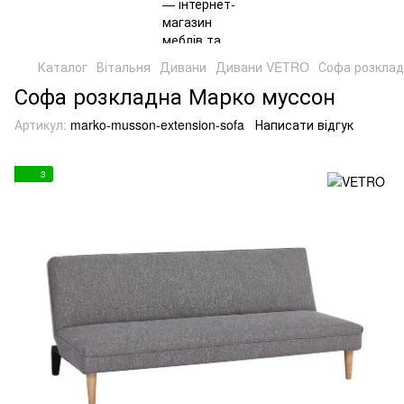
Каталог
Вітальня
Дивани
Дивани VETRO
Софа розклад
Софа розкладна Марко муссон
Артикул:
marko-musson-extension-sofa
Написати відгук
3