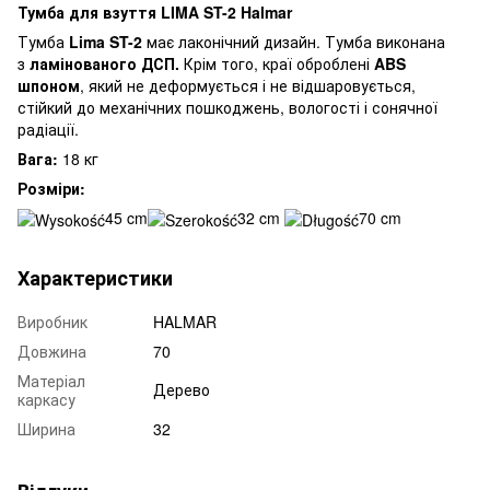
Тумба для взуття LIMA ST-2 Halmar
Тумба
Lima ST-2
має лаконічний дизайн. Тумба виконана
з
ламінованого ДСП.
Крім того, краї оброблені
ABS
шпоном
, який не деформується і не відшаровується,
стійкий до механічних пошкоджень, вологості і сонячної
радіації.
Вага:
18 кг
Розміри:
45 cm
32 cm
70 cm
Характеристики
Виробник
HALMAR
Довжина
70
Матеріал
Дерево
каркасу
Ширина
32