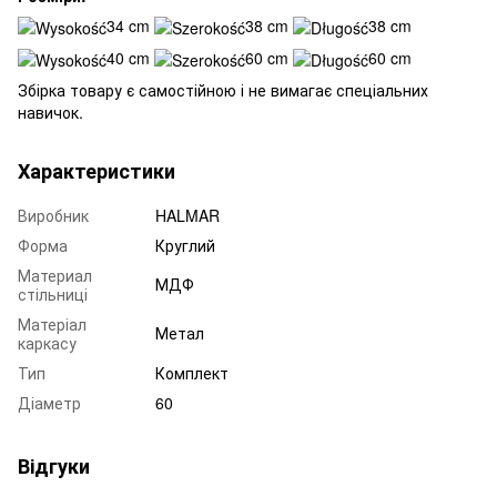
34 cm
38 cm
38 cm
40 cm
60 cm
60 cm
Збірка товару є самостійною і не вимагає спеціальних
навичок.
Характеристики
Виробник
HALMAR
Форма
Круглий
Материал
МДФ
стільниці
Матеріал
Метал
каркасу
Тип
Комплект
Діаметр
60
Відгуки