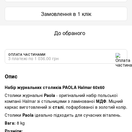
Замовлення в 1 клік
До обраного
ОПЛАТА ЧАСТИНАМИ
3 платежі по 1 036.00 грн
Опис
Набір журнальних столиків PAOLA Halmar 60x60
Столики журнальні
Paola
- оригінальний набір польської
компанії Halmar зі стільницями з ламінованої
МДФ
. Міцний
каркас виготовлений зі
сталі
, пофарбованої в золотий колір.
Столики
Paola
ідеально підходить для сучасних віталень.
Вага:
8 kg
Розміри: