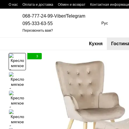
Перейти к основному контенту
О нас
Оплата и доставка
Обмен и возврат
Контактная информац
068-777-24-99-Viber/Telegram
Рус
095-333-63-55
Перезвонить вам?
Кухня
Гостин
3