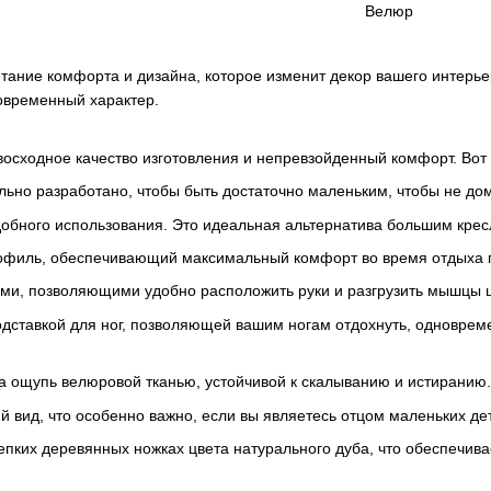
Велюр
тание комфорта и дизайна, которое изменит декор вашего интерье
овременный характер.
восходное качество изготовления и непревзойденный комфорт. Вот
ьно разработано, чтобы быть достаточно маленьким, чтобы не до
удобного использования. Это идеальная альтернатива большим крес
рофиль, обеспечивающий максимальный комфорт во время отдыха 
ми, позволяющими удобно расположить руки и разгрузить мышцы 
 подставкой для ног, позволяющей вашим ногам отдохнуть, одновре
 ощупь велюровой тканью, устойчивой к скалыванию и истиранию.
ий вид, что особенно важно, если вы являетесь отцом маленьких 
репких деревянных ножках цвета натурального дуба, что обеспечива