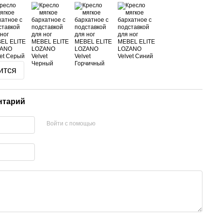
ится
нтарий
Войти с помощью