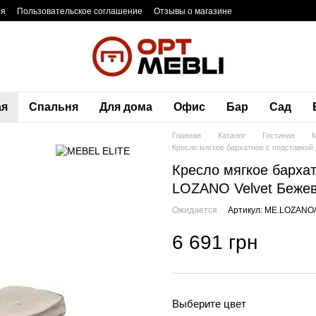
ия
Пользовательское соглашение
Отзывы о магазине
ая
Спальня
Для дома
Офис
Бар
Сад
Главная
Каталог
Гостиная
М
Кресло мягкое бархатное с подставкой
Кресло мягкое барха
LOZANO Velvet Беже
Ожидается
Артикул: ME.LOZANO
6 691 грн
Выберите цвет