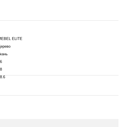
MEBEL ELITE
Дерево
кань
6
8
8.6