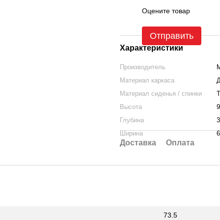
Оцените товар
Отправить
Характеристики
Производитель
Материал каркаса
Материал сиденья / спинки
Т
Высота
9
Глубина
3
Ширина
6
Доставка
Оплата
73.5