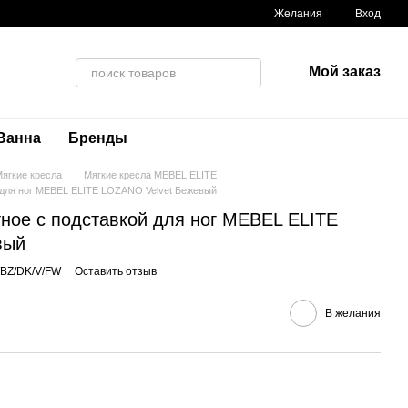
Желания
Вход
Мой заказ
Ванна
Бренды
ягкие кресла
Мягкие кресла MEBEL ELITE
 для ног MEBEL ELITE LOZANO Velvet Бежевый
тное с подставкой для ног MEBEL ELITE
вый
/BZ/DK/V/FW
Оставить отзыв
В желания