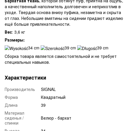
Бархатная ткань
, которой обтянут пуф, приятна на ощупь,
а качественный наполнитель долговечен и неприхотлив в
уходе. Твердая основа внизу пуфика, незаметна и скрыта
от глаз. Небольшие вмятины на сидении придают изделию
ещё больше привлекательности.
Вес
: 3,6 кг
Размеры:
34 cm
39 cm
39 cm
Сборка товара является самостоятельной и не требует
специальных навыков.
Характеристики
Производитель
SIGNAL
Форма
Квадратный
Длина
39
Материал
сиденья /
Велюр - бархат
спинки
Высота
34