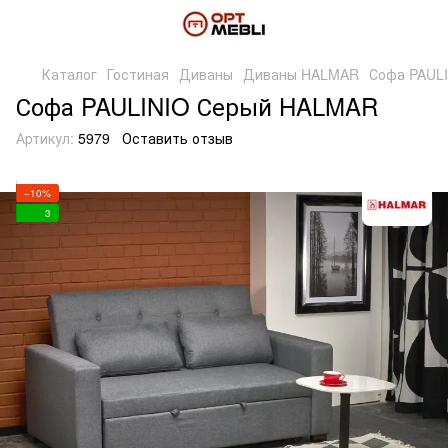
Каталог
Гостиная
Диваны
Диваны HALMAR
Софа PAUL
Софа PAULINIO Серый HALMAR
Артикул:
5979
Оставить отзыв
−10%
3