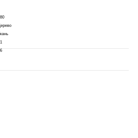
80
Дерево
кань
1
6