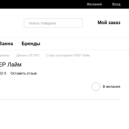
Желания
Вход
Мой заказ
Ванна
Бренды
Диваны
Диваны VETRO
Софа раскладная КЛЕР Лайм
ЕР Лайм
02-5
Оставить отзыв
В желания