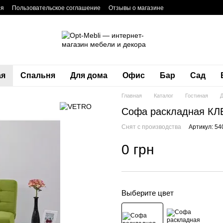
ия
Пользовательское соглашение
Отзывы о магазине
ая
Спальня
Для дома
Офис
Бар
Сад
Главная
Каталог
Гостиная
Софа раскладная КЛ
Снят с производства
Артикул: 54
0 грн
Выберите цвет