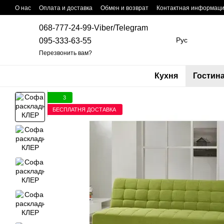
Перейти к основному контенту
О нас
Оплата и доставка
Обмен и возврат
Контактная информац
068-777-24-99-Viber/Telegram
Рус
095-333-63-55
Перезвонить вам?
Кухня
Гостин
3
БЕСПЛАТНЯ ДОСТАВКА