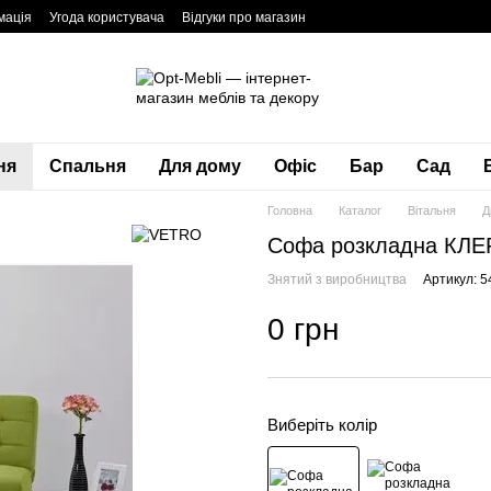
мація
Угода користувача
Відгуки про магазин
ня
Спальня
Для дому
Офіс
Бар
Сад
Головна
Каталог
Вітальня
Д
Софа розкладна КЛЕ
Знятий з виробництва
Артикул: 5
0 грн
Виберіть колір