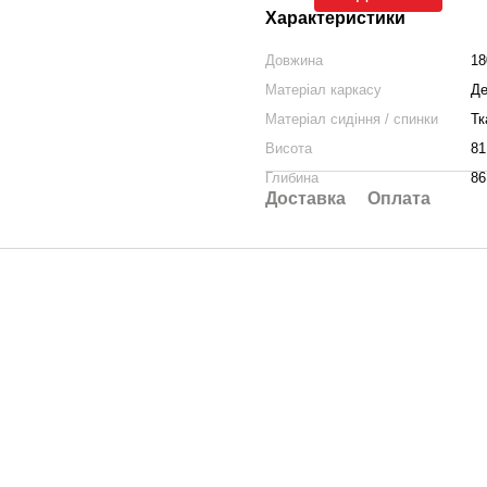
Характеристики
Довжина
18
Матеріал каркасу
Де
Матеріал сидіння / спинки
Тк
Висота
81
Глибина
86
Доставка
Оплата