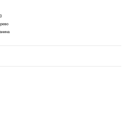
0
рево
анина