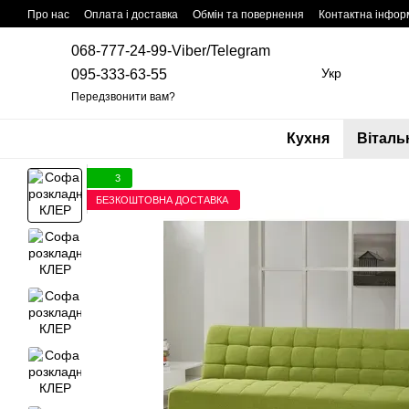
Перейти до основного контенту
Про нас
Оплата і доставка
Обмін та повернення
Контактна інфор
068-777-24-99-Viber/Telegram
Укр
095-333-63-55
Передзвонити вам?
Кухня
Віталь
3
БЕЗКОШТОВНА ДОСТАВКА