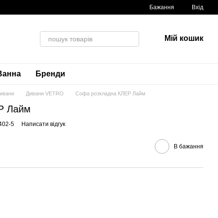
Бажання
Вхід
Мій кошик
Ванна
Бренди
ивани
Дивани VETRO
Софа розкладна КЛЕР Лайм
Р Лайм
402-5
Написати відгук
В бажання