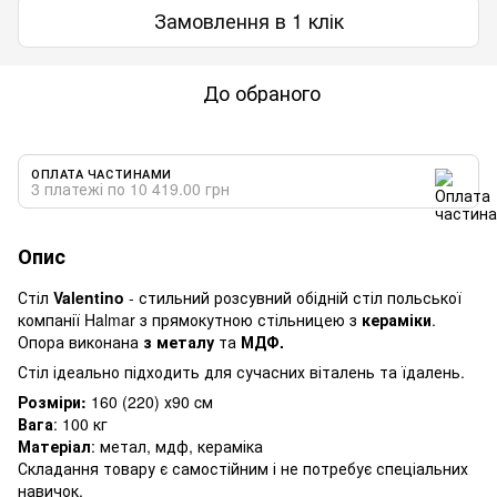
Замовлення в 1 клік
До обраного
ОПЛАТА ЧАСТИНАМИ
3 платежі по 10 419.00 грн
Опис
Стіл
Valentino
- стильний розсувний обідній стіл польської
компанії Halmar з прямокутною стільницею з
кераміки
.
Опора виконана
з металу
та
МДФ.
Стіл ідеально підходить для сучасних віталень та їдалень.
Розміри:
160 (220) х90 cм
Вага
: 100 кг
Матеріал
: метал, мдф, кераміка
Складання товару є самостійним і не потребує спеціальних
навичок.